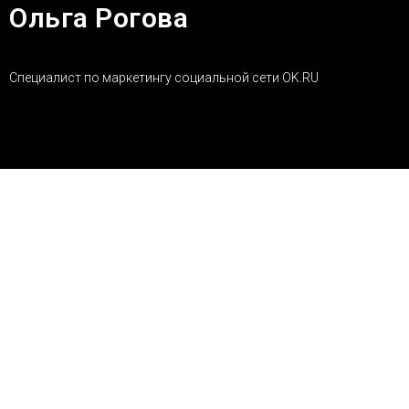
Ольга Рогова
Специалист по маркетингу социальной сети OK.RU
Н
а велосипеде на работу я начала ездить год
назад, когда, собственно, и обзавелась
велосипедом. На нём добираюсь на работу
каждый день (кроме зимнего времени, зимой
просто страшно скользко). Это очень удобно, с учётом
того, что я избегаю толп в общественном транспорте,
сохраняю позитивный настрой. Тем более, что до офиса на
велосипеде мне всего 4 км.